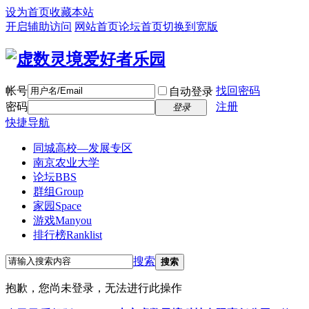
设为首页
收藏本站
开启辅助访问
网站首页
论坛首页
切换到宽版
帐号
找回密码
自动登录
密码
注册
登录
快捷导航
同城高校—发展专区
南京农业大学
论坛
BBS
群组
Group
家园
Space
游戏
Manyou
排行榜
Ranklist
搜索
搜索
抱歉，您尚未登录，无法进行此操作